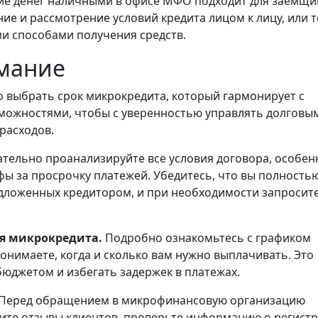
е денег наличными в офисе МФО подходит для заемщи
е и рассмотрение условий кредита лицом к лицу, или т
ми способами получения средств.
имание
 выбрать срок микрокредита, который гармонирует с
ожностями, чтобы с уверенностью управлять долговы
расходов.
тельно проанализируйте все условия договора, особен
фы за просрочку платежей. Убедитесь, что вы полность
дложенных кредитором, и при необходимости запросит
ия микрокредита.
Подробно ознакомьтесь с графиком
понимаете, когда и сколько вам нужно выплачивать. Это
юджетом и избегать задержек в платежах.
Перед обращением в микрофинансовую организацию
чите отзывы клиентов, проверьте информацию о регист