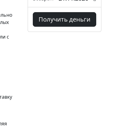
ельно
Получить деньги
слых
ли с
тавку
ляя