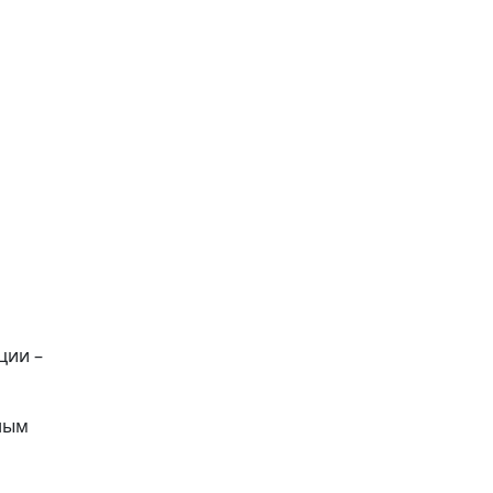
ции –
ным