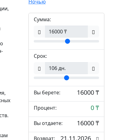
Ночью
ции,
Сумма:
я
то
н-
Срок:
16000 ₸
Вы берете:
я,
жных
0 ₸
Процент:
ств.
16000 ₸
Вы отдаете:
кам
21.11.2026
Возврат: