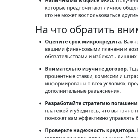
Наличными в офисе МФО.
Получени
которые предпочитают личное общени
кто не может воспользоваться други
На что обратить вн
Оцените срок микрокредита.
Важно
вашими финансовыми планами и возм
обязательствами и избежать лишних 
Внимательно изучите договор.
Тща
процентные ставки, комиссии и штра
информированы о всех условиях, пре
дополнительные разъяснения.
Разработайте стратегию погашен
платежей и убедитесь, что вы точно 
поможет вам эффективно управлять б
Проверьте надежность кредитора.
оцените ее репутацию на рынке. Изу