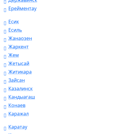
Державинск
Ерейментау
Есик
Есиль
Жанаозен
Жаркент
Жем
Жетысай
Житикара
Зайсан
Казалинск
Кандыагаш
Конаев
Каражал
Каратау