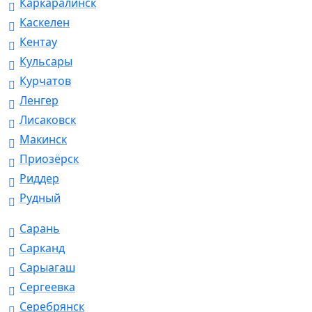
Каркаралинск
Каскелен
Кентау
Кульсары
Курчатов
Ленгер
Лисаковск
Макинск
Приозёрск
Риддер
Рудный
Сарань
Сарканд
Сарыагаш
Сергеевка
Серебрянск