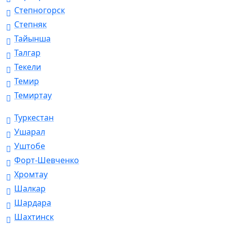
Степногорск
Степняк
Тайынша
Талгар
Текели
Темир
Темиртау
Туркестан
Ушарал
Уштобе
Форт-Шевченко
Хромтау
Шалкар
Шардара
Шахтинск