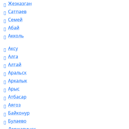
Жезказган
Сатпаев
Семей
Абай
Акколь
Аксу
Алга
Алтай
Аральск
Аркалык
Арыс
Атбасар
Аягоз
Байконур
Булаево