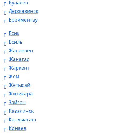
Булаево
Державинск
Ерейментау
Есик
Есиль
Жанаозен
Жанатас
Жаркент
Жем
Жетысай
Житикара
Зайсан
Казалинск
Кандыагаш
Конаев