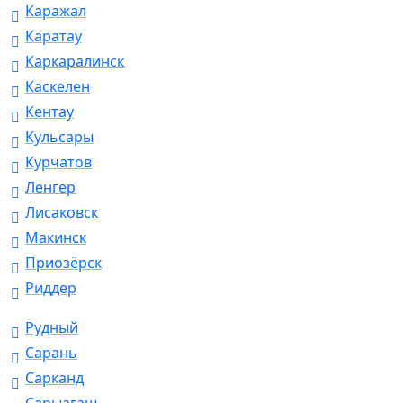
Каражал
Каратау
Каркаралинск
Каскелен
Кентау
Кульсары
Курчатов
Ленгер
Лисаковск
Макинск
Приозёрск
Риддер
Рудный
Сарань
Сарканд