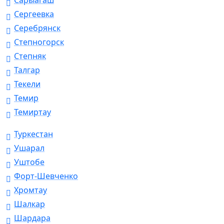
Сарыагаш
Сергеевка
Серебрянск
Степногорск
Степняк
Талгар
Текели
Темир
Темиртау
Туркестан
Ушарал
Уштобе
Форт-Шевченко
Хромтау
Шалкар
Шардара