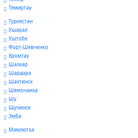
Темиртау
Туркестан
Ушарал
Уштобе
Форт-Шевченко
Хромтау
Шалкар
Шардара
Шахтинск
Шемонаиха
Шу
Щучинск
Эмба
Мамлютка