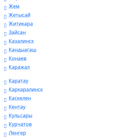
Жем
Жетысай
Житикара
Зайсан
Казалинск
Кандыагаш
Конаев
Каражал
Каратау
Каркаралинск
Каскелен
Кентау
Кульсары
Курчатов
Ленгер