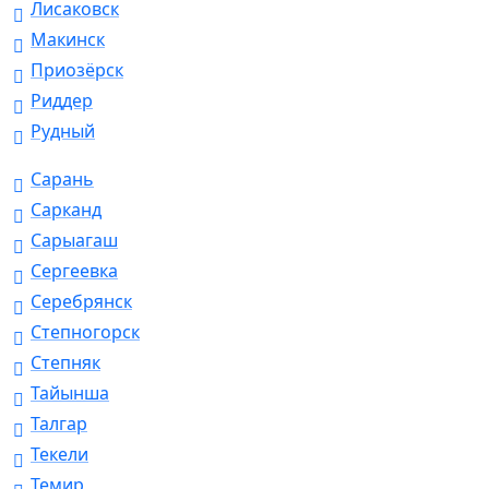
Лисаковск
Макинск
Приозёрск
Риддер
Рудный
Сарань
Сарканд
Сарыагаш
Сергеевка
Серебрянск
Степногорск
Степняк
Тайынша
Талгар
Текели
Темир