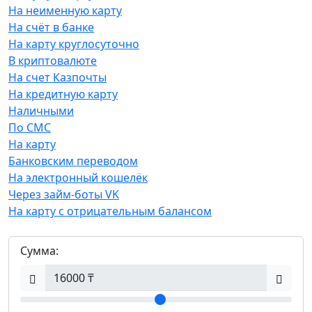
На неименную карту
На счёт в банке
На карту круглосуточно
В криптовалюте
На счет Казпочты
На кредитную карту
Наличными
По СМС
На карту
Банковским переводом
На электронный кошелёк
Через займ-боты VK
На карту с отрицательным балансом
Сумма: