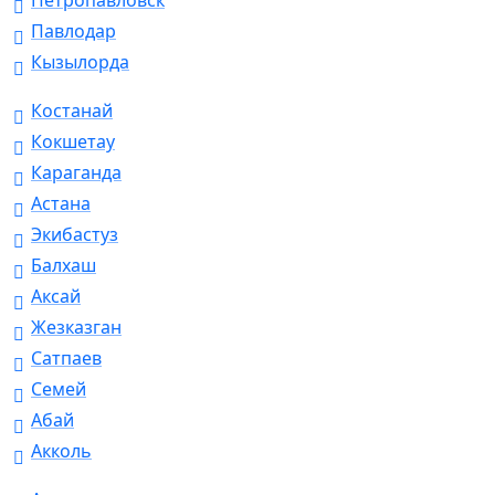
Петропавловск
Павлодар
Кызылорда
Костанай
Кокшетау
Караганда
Астана
Экибастуз
Балхаш
Аксай
Жезказган
Сатпаев
Семей
Абай
Акколь