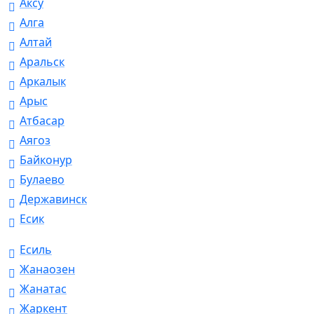
Аксу
Алга
Алтай
Аральск
Аркалык
Арыс
Атбасар
Аягоз
Байконур
Булаево
Державинск
Есик
Есиль
Жанаозен
Жанатас
Жаркент