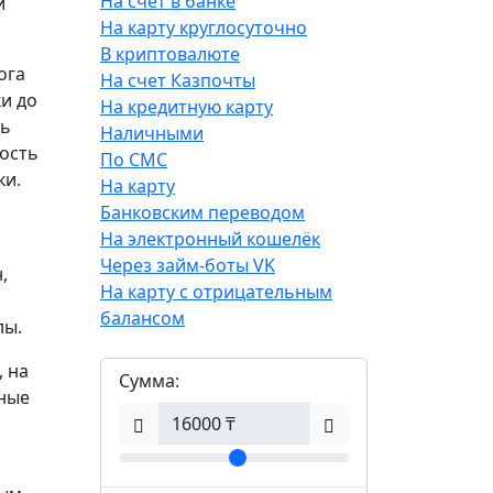
На счёт в банке
и
На карту круглосуточно
В криптовалюте
ога
На счет Казпочты
и до
На кредитную карту
ть
Наличными
ность
По СМС
ки.
На карту
Банковским переводом
На электронный кошелёк
Через займ-боты VK
,
На карту с отрицательным
балансом
лы.
 на
Сумма:
ьные