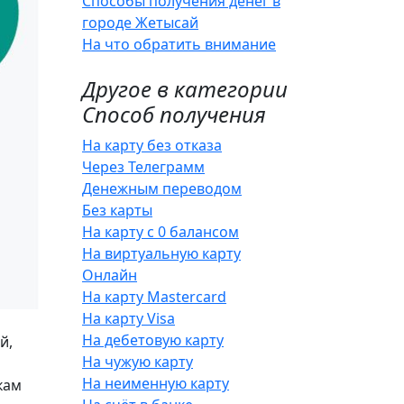
Способы получения денег в
городе Жетысай
На что обратить внимание
Другое в категории
Способ получения
На карту без отказа
Через Телеграмм
Денежным переводом
Без карты
На карту с 0 балансом
На виртуальную карту
Онлайн
На карту Mastercard
На карту Visa
На дебетовую карту
й,
На чужую карту
На неименную карту
кам