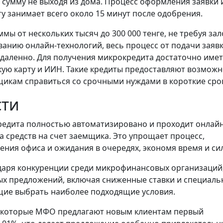
 сумму не выходя из дома. Процесс оформления заявки 
у занимает всего около 15 минут после одобрения.
 от нескольких тысяч до 300 000 тенге, не требуя зал
ванию онлайн-технологий, весь процесс от подачи заявк
удаленно. Для получения микрокредита достаточно име
кую карту и ИИН. Такие кредиты предоставляют возмож
икам справиться со срочными нуждами в короткие сро
сти
едита полностью автоматизировано и проходит онлайн
а средств на счет заемщика. Это упрощает процесс,
ния офиса и ожидания в очередях, экономя время и си
аря конкуренции среди микрофинансовых организаций,
ых предложений, включая сниженные ставки и специал
щие выбрать наиболее подходящие условия.
екоторые МФО предлагают новым клиентам первый