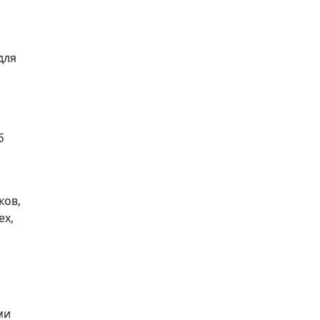
для
б
ков,
ех,
ми