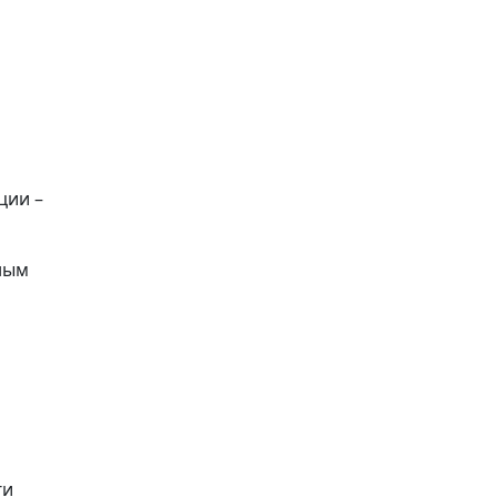
ции –
ным
ги