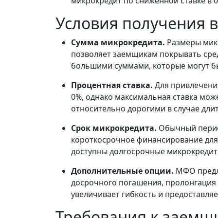
микрокредит по сниженной ставке в 
Условия получения 
Сумма микрокредита.
Размеры микр
позволяет заемщикам покрывать сре
большими суммами, которые могут бы
Процентная ставка.
Для привлечени
0%, однако максимальная ставка може
относительно дорогими в случае дли
Срок микрокредита.
Обычный период
короткосрочное финансирование для
доступны долгосрочные микрокредиты
Дополнительные опции.
МФО предл
досрочного погашения, пролонгация и
увеличивает гибкость и предоставля
Требования к заемщ