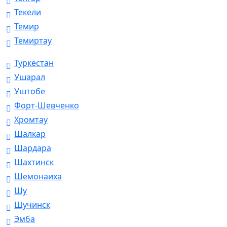
Текели
Темир
Темиртау
Туркестан
Ушарал
Уштобе
Форт-Шевченко
Хромтау
Шалкар
Шардара
Шахтинск
Шемонаиха
Шу
Щучинск
Эмба