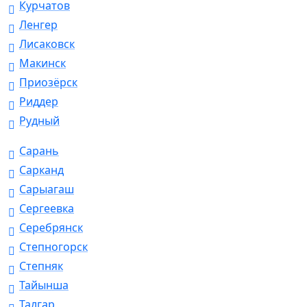
Курчатов
Ленгер
Лисаковск
Макинск
Приозёрск
Риддер
Рудный
Сарань
Сарканд
Сарыагаш
Сергеевка
Серебрянск
Степногорск
Степняк
Тайынша
Талгар