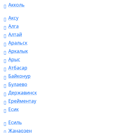
Акколь
Аксу
Алга
Алтай
Аральск
Аркалык
Арыс
Атбасар
Байконур
Булаево
Державинск
Ерейментау
Есик
Есиль
Жанаозен