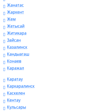
Жанатас
Жаркент
Жем
Жетысай
Житикара
Зайсан
Казалинск
Кандыагаш
Конаев
Каражал
Каратау
Каркаралинск
Каскелен
Кентау
Кульсары