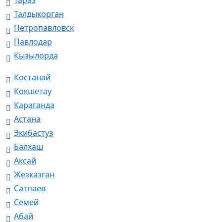
Тараз
Талдыкорган
Петропавловск
Павлодар
Кызылорда
Костанай
Кокшетау
Караганда
Астана
Экибастуз
Балхаш
Аксай
Жезказган
Сатпаев
Семей
Абай