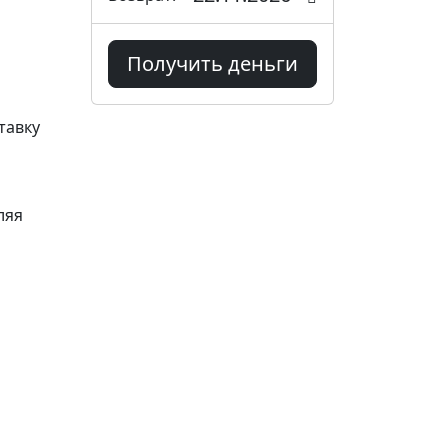
Получить деньги
тавку
ляя