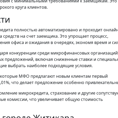
овия с минимальными требованиями к заемщикам. Это
окого круга клиентов.
сти
едита полностью автоматизировано и проходит онлайн
а средств на счет заемщика. Это упрощает процесс,
ния офиса и ожидания в очередях, экономя время и си
аря конкуренции среди микрофинансовых организаций,
ых предложений, включая сниженные ставки и специал
щие выбрать наиболее подходящие условия.
екоторые МФО предлагают новым клиентам первый
0,01%, что делает предложение особенно привлекательн
ормление микрокредита, страхование и другие сопутств
ные комиссии, что увеличивает общую стоимость
в городе Житикара