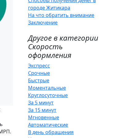
Способы получения денег в
городе Житикара
На что обратить внимание
Заключение
Другое в категории
Скорость
оформления
Экспресс
Срочные
Быстрые
Моментальные
Круглосуточные
За 5 минут
х
За 15 минут
Мгновенные
ть
Автоматические
 МРП.
В день обращения