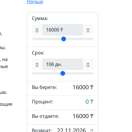
Ночью
Сумма:
,
лы.
Срок:
 на
ьные
16000 ₸
Вы берете:
ым.
0 ₸
Процент:
ующие
16000 ₸
Вы отдаете:
22.11.2026
Возврат: