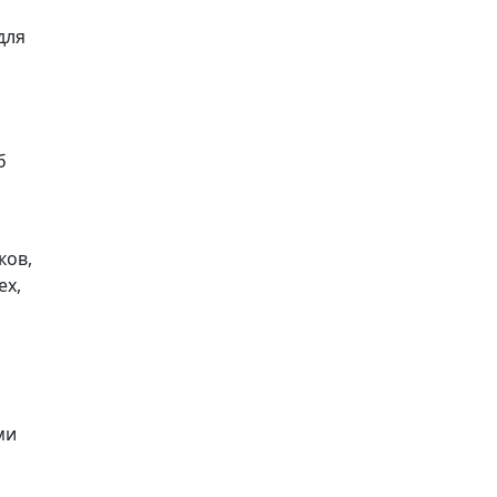
для
б
ков,
ех,
ми