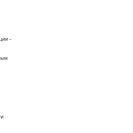
ции –
ным
ги