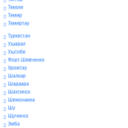
Текели
Темир
Темиртау
Туркестан
Ушарал
Уштобе
Форт-Шевченко
Хромтау
Шалкар
Шардара
Шахтинск
Шемонаиха
Шу
Щучинск
Эмба