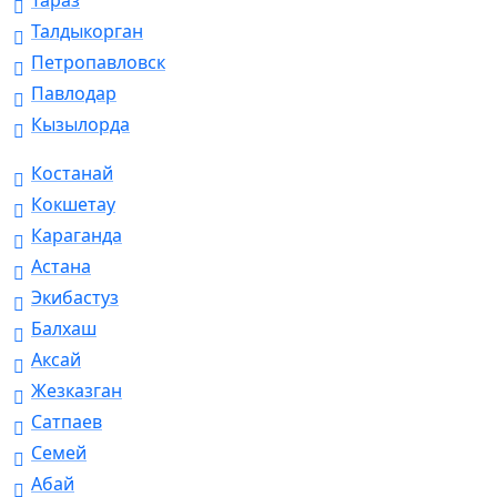
Тараз
Талдыкорган
Петропавловск
Павлодар
Кызылорда
Костанай
Кокшетау
Караганда
Астана
Экибастуз
Балхаш
Аксай
Жезказган
Сатпаев
Семей
Абай