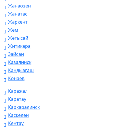
Жанаозен
Жанатас
Жаркент
Жем
Жетысай
Житикара
Зайсан
Казалинск
Кандыагаш
Конаев
Каражал
Каратау
Каркаралинск
Каскелен
Кентау