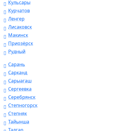
Кульсары
Курчатов
Ленгер
Лисаковск
Макинск
Приозёрск
Рудный
Сарань
Сарканд
Сарыагаш
Сергеевка
Серебрянск
Степногорск
Степняк
Тайынша
Талгар