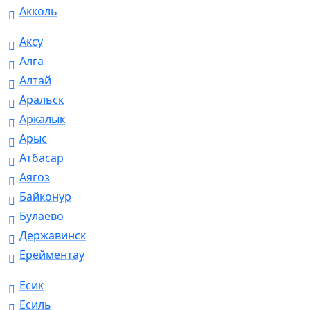
Акколь
Аксу
Алга
Алтай
Аральск
Аркалык
Арыс
Атбасар
Аягоз
Байконур
Булаево
Державинск
Ерейментау
Есик
Есиль