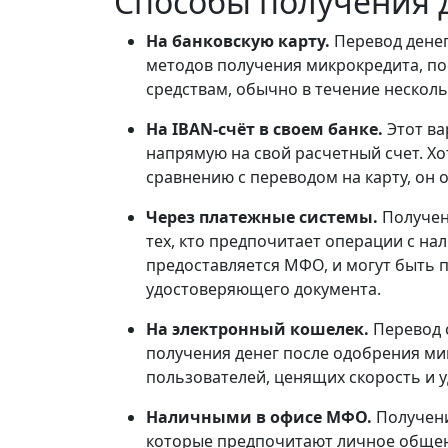
Способы получения д
На банковскую карту.
Перевод денег
методов получения микрокредита, по
средствам, обычно в течение нескол
На IBAN-счёт в своем банке.
Этот ва
напрямую на свой расчетный счет. Х
сравнению с переводом на карту, он 
Через платежные системы.
Получен
тех, кто предпочитает операции с на
предоставляется МФО, и могут быть 
удостоверяющего документа.
На электронный кошелек.
Перевод 
получения денег после одобрения ми
пользователей, ценящих скорость и у
Наличными в офисе МФО.
Получени
которые предпочитают личное общени