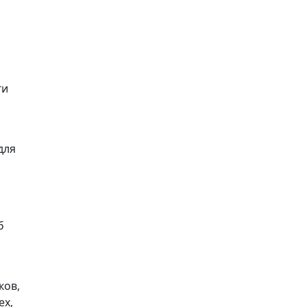
ги
для
б
ков,
ех,