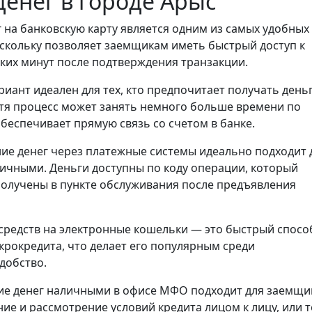
енег в городе Арыс
 на банковскую карту является одним из самых удобных
скольку позволяет заемщикам иметь быстрый доступ к
ьких минут после подтверждения транзакции.
риант идеален для тех, кто предпочитает получать день
отя процесс может занять немного больше времени по
обеспечивает прямую связь со счетом в банке.
ие денег через платежные системы идеально подходит 
личными. Деньги доступны по коду операции, который
получены в пункте обслуживания после предъявления
средств на электронные кошельки — это быстрый спосо
крокредита, что делает его популярным среди
добство.
е денег наличными в офисе МФО подходит для заемщи
е и рассмотрение условий кредита лицом к лицу, или т