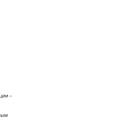
ции –
ным