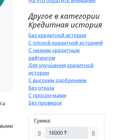
На что обратить внимание
Другое в категории
Кредитная история
Без кредитной истории
С плохой кредитной историей
С низким кредитным
рейтингом
Для улучшения кредитной
истории
С высоким одобрением
Без отказа
С просрочками
Без проверок
га
Сумма:
овыми