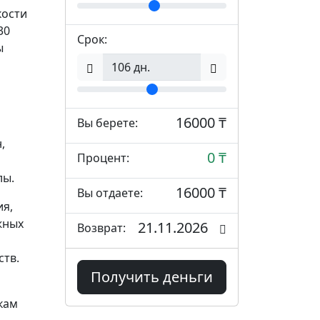
кости
30
Срок:
ы
16000 ₸
Вы берете:
,
0 ₸
Процент:
лы.
16000 ₸
Вы отдаете:
я,
жных
21.11.2026
Возврат:
ств.
Получить деньги
кам