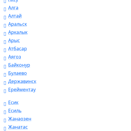
Алга
Алтай
Аральск
Аркалык
Арыс
Атбасар
Аягоз
Байконур
Булаево
Державинск
Ерейментау
Есик
Есиль
Жанаозен
Жанатас