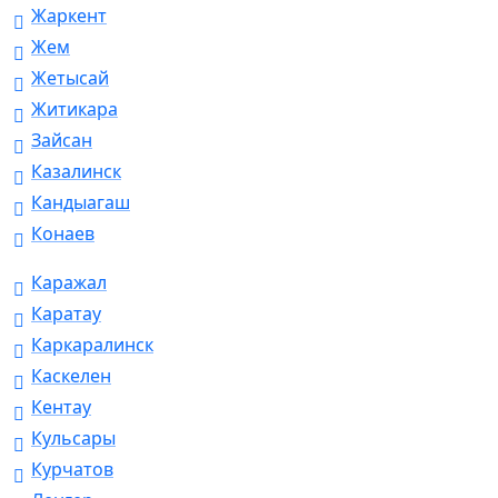
Жаркент
Жем
Жетысай
Житикара
Зайсан
Казалинск
Кандыагаш
Конаев
Каражал
Каратау
Каркаралинск
Каскелен
Кентау
Кульсары
Курчатов