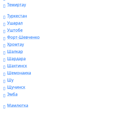
Темиртау
Туркестан
Ушарал
Уштобе
Форт-Шевченко
Хромтау
Шалкар
Шардара
Шахтинск
Шемонаиха
Шу
Щучинск
Эмба
Мамлютка