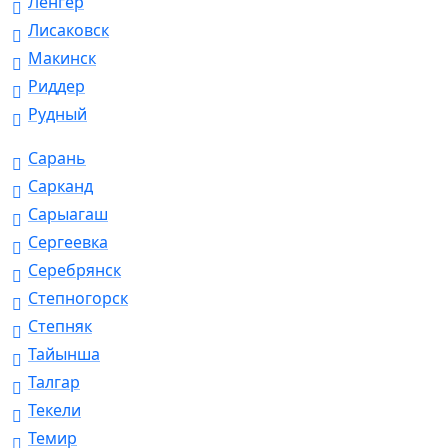
Ленгер
Лисаковск
Макинск
Риддер
Рудный
Сарань
Сарканд
Сарыагаш
Сергеевка
Серебрянск
Степногорск
Степняк
Тайынша
Талгар
Текели
Темир