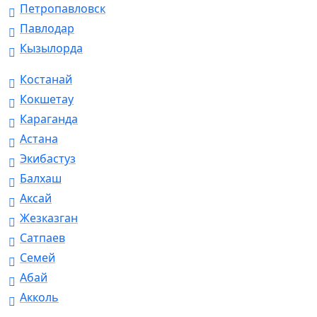
Петропавловск
Павлодар
Кызылорда
Костанай
Кокшетау
Караганда
Астана
Экибастуз
Балхаш
Аксай
Жезказган
Сатпаев
Семей
Абай
Акколь