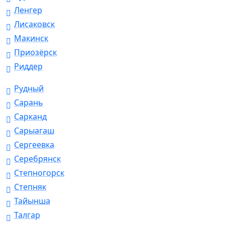
Ленгер
Лисаковск
Макинск
Приозёрск
Риддер
Рудный
Сарань
Сарканд
Сарыагаш
Сергеевка
Серебрянск
Степногорск
Степняк
Тайынша
Талгар