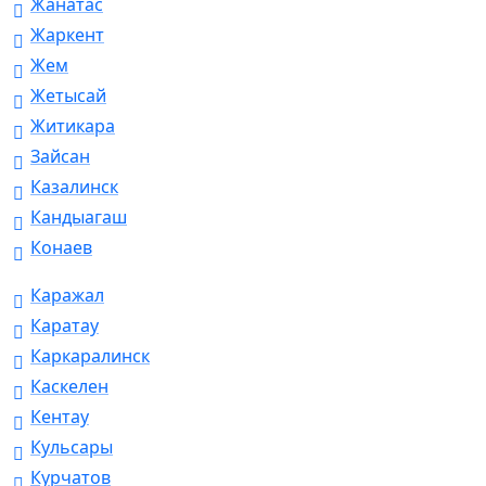
Жанатас
Жаркент
Жем
Жетысай
Житикара
Зайсан
Казалинск
Кандыагаш
Конаев
Каражал
Каратау
Каркаралинск
Каскелен
Кентау
Кульсары
Курчатов