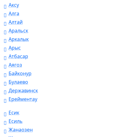
Аксу
Алга
Алтай
Аральск
Аркалык
Арыс
Атбасар
Аягоз
Байконур
Булаево
Державинск
Ерейментау
Есик
Есиль
Жанаозен