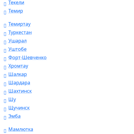
Текели
Темир
Темиртау
Туркестан
Ушарал
Уштобе
Форт-Шевченко
Хромтау
Шалкар
Шардара
Шахтинск
Шу
Щучинск
Эмба
Мамлютка