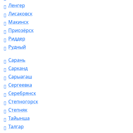
Ленгер
Лисаковск
Макинск
Приозёрск
Риддер
Рудный
Сарань
Сарканд
Сарыагаш
Сергеевка
Серебрянск
Степногорск
Степняк
Тайынша
Талгар