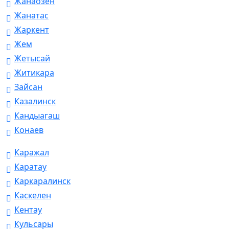
Жанаозен
Жанатас
Жаркент
Жем
Жетысай
Житикара
Зайсан
Казалинск
Кандыагаш
Конаев
Каражал
Каратау
Каркаралинск
Каскелен
Кентау
Кульсары