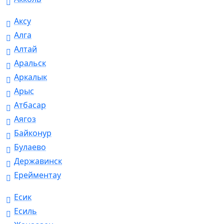
Аксу
Алга
Алтай
Аральск
Аркалык
Арыс
Атбасар
Аягоз
Байконур
Булаево
Державинск
Ерейментау
Есик
Есиль