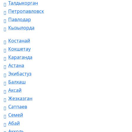
Талдыкорган
Петропавловск
Павлодар
Кызылорда
Костанай
Кокшетау
Караганда
Астана
Экибастуз
Балхаш
Аксай
Жезказган
Сатпаев
Семей
Абай
Акколь