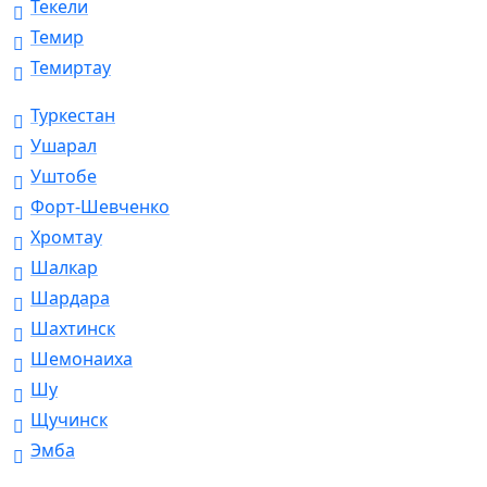
Текели
Темир
Темиртау
Туркестан
Ушарал
Уштобе
Форт-Шевченко
Хромтау
Шалкар
Шардара
Шахтинск
Шемонаиха
Шу
Щучинск
Эмба