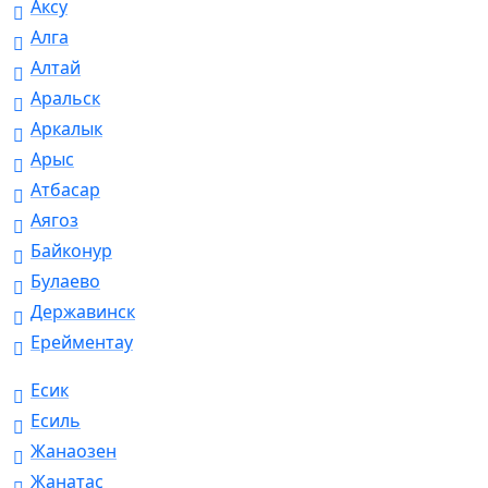
Аксу
Алга
Алтай
Аральск
Аркалык
Арыс
Атбасар
Аягоз
Байконур
Булаево
Державинск
Ерейментау
Есик
Есиль
Жанаозен
Жанатас