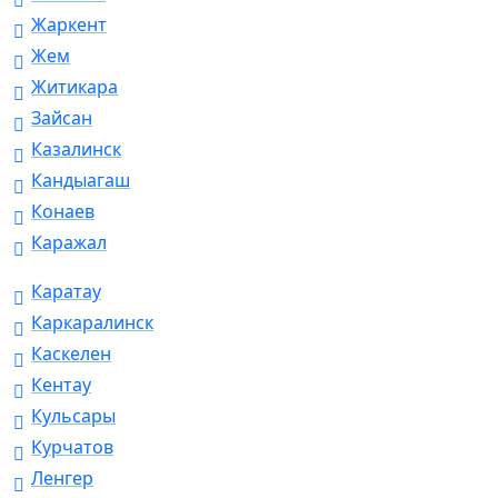
Жаркент
Жем
Житикара
Зайсан
Казалинск
Кандыагаш
Конаев
Каражал
Каратау
Каркаралинск
Каскелен
Кентау
Кульсары
Курчатов
Ленгер