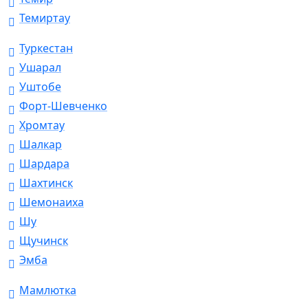
Темиртау
Туркестан
Ушарал
Уштобе
Форт-Шевченко
Хромтау
Шалкар
Шардара
Шахтинск
Шемонаиха
Шу
Щучинск
Эмба
Мамлютка