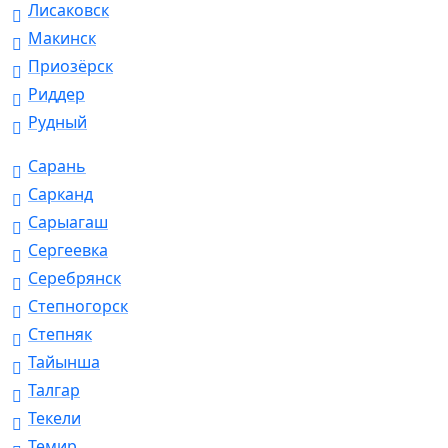
Лисаковск
Макинск
Приозёрск
Риддер
Рудный
Сарань
Сарканд
Сарыагаш
Сергеевка
Серебрянск
Степногорск
Степняк
Тайынша
Талгар
Текели
Темир