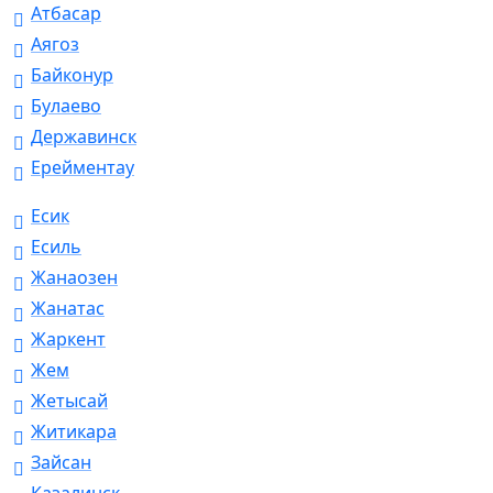
Атбасар
Аягоз
Байконур
Булаево
Державинск
Ерейментау
Есик
Есиль
Жанаозен
Жанатас
Жаркент
Жем
Жетысай
Житикара
Зайсан