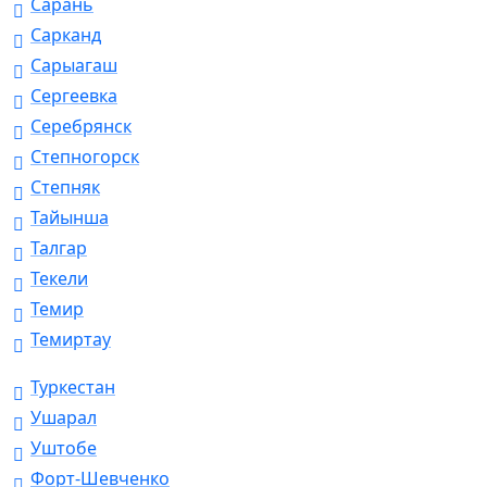
Сарань
Сарканд
Сарыагаш
Сергеевка
Серебрянск
Степногорск
Степняк
Тайынша
Талгар
Текели
Темир
Темиртау
Туркестан
Ушарал
Уштобе
Форт-Шевченко