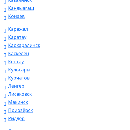
Казалинск
Кандыагаш
Конаев
Каражал
Каратау
Каркаралинск
Каскелен
Кентау
Кульсары
Курчатов
Ленгер
Лисаковск
Макинск
Приозёрск
Риддер