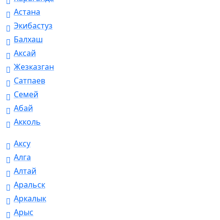
Астана
Экибастуз
Балхаш
Аксай
Жезказган
Сатпаев
Семей
Абай
Акколь
Аксу
Алга
Алтай
Аральск
Аркалык
Арыс