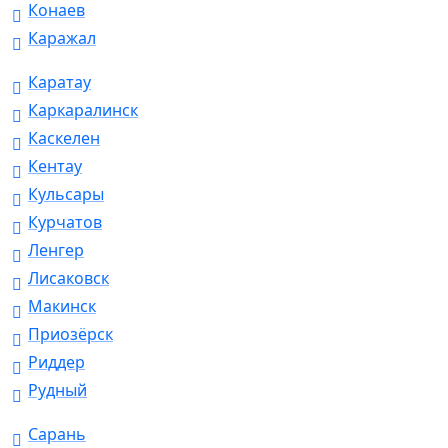
Конаев
Каражал
Каратау
Каркаралинск
Каскелен
Кентау
Кульсары
Курчатов
Ленгер
Лисаковск
Макинск
Приозёрск
Риддер
Рудный
Сарань