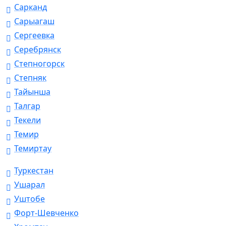
Сарканд
Сарыагаш
Сергеевка
Серебрянск
Степногорск
Степняк
Тайынша
Талгар
Текели
Темир
Темиртау
Туркестан
Ушарал
Уштобе
Форт-Шевченко