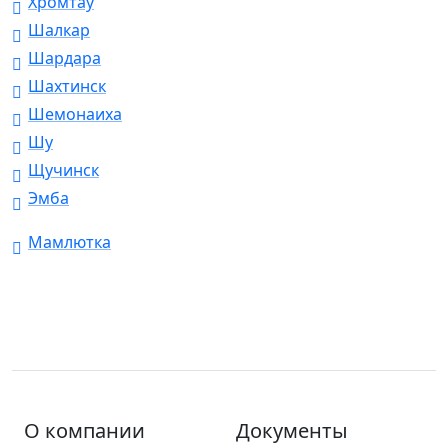
Хромтау
Шалкар
Шардара
Шахтинск
Шемонаиха
Шу
Щучинск
Эмба
Мамлютка
О компании
Документы