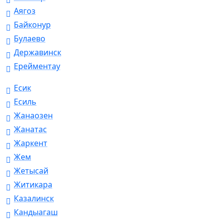
Аягоз
Байконур
Булаево
Державинск
Ерейментау
Есик
Есиль
Жанаозен
Жанатас
Жаркент
Жем
Жетысай
Житикара
Казалинск
Кандыагаш