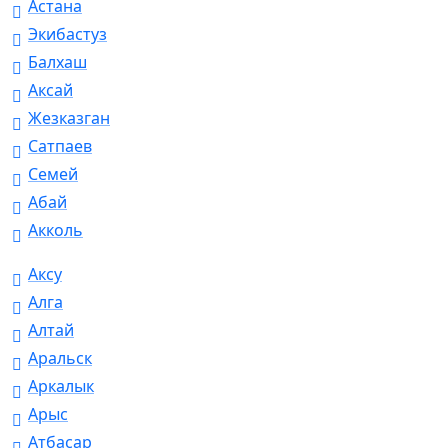
Астана
Экибастуз
Балхаш
Аксай
Жезказган
Сатпаев
Семей
Абай
Акколь
Аксу
Алга
Алтай
Аральск
Аркалык
Арыс
Атбасар