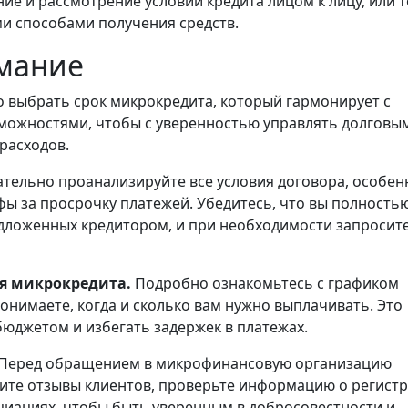
е и рассмотрение условий кредита лицом к лицу, или т
ми способами получения средств.
имание
 выбрать срок микрокредита, который гармонирует с
ожностями, чтобы с уверенностью управлять долговы
расходов.
тельно проанализируйте все условия договора, особен
фы за просрочку платежей. Убедитесь, что вы полность
дложенных кредитором, и при необходимости запросит
ия микрокредита.
Подробно ознакомьтесь с графиком
понимаете, когда и сколько вам нужно выплачивать. Это
юджетом и избегать задержек в платежах.
Перед обращением в микрофинансовую организацию
чите отзывы клиентов, проверьте информацию о регист
циациях, чтобы быть уверенным в добросовестности и