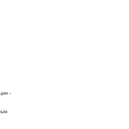
ции –
ным