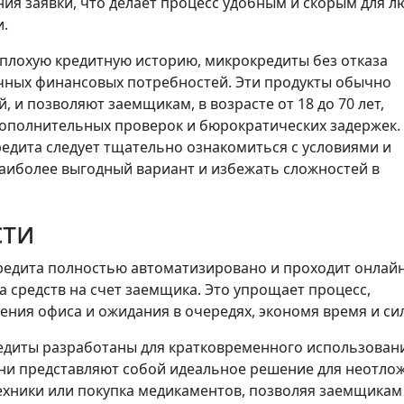
ния заявки, что делает процесс удобным и скорым для л
.
и плохую кредитную историю, микрокредиты без отказа
чных финансовых потребностей. Эти продукты обычно
й, и позволяют заемщикам, в возрасте от 18 до 70 лет,
дополнительных проверок и бюрократических задержек.
едита следует тщательно ознакомиться с условиями и
аиболее выгодный вариант и избежать сложностей в
сти
едита полностью автоматизировано и проходит онлайн
а средств на счет заемщика. Это упрощает процесс,
ния офиса и ожидания в очередях, экономя время и си
диты разработаны для кратковременного использовани
 Они представляют собой идеальное решение для неотло
техники или покупка медикаментов, позволяя заемщикам