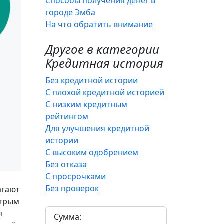
Способы получения денег в
городе Эмба
На что обратить внимание
Другое в категории
Кредитная история
Без кредитной истории
С плохой кредитной историей
С низким кредитным
рейтингом
Для улучшения кредитной
истории
С высоким одобрением
Без отказа
С просрочками
Без проверок
агают
стрым
я
Сумма: