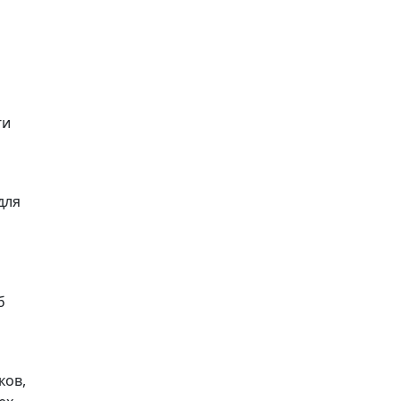
ги
для
б
ков,