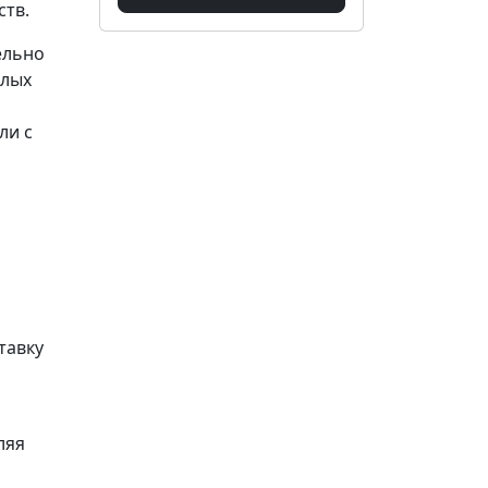
ств.
ельно
слых
ли с
тавку
ляя