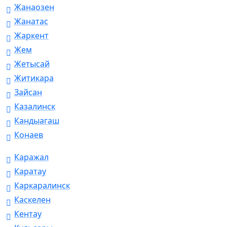
Жанаозен
Жанатас
Жаркент
Жем
Жетысай
Житикара
Зайсан
Казалинск
Кандыагаш
Конаев
Каражал
Каратау
Каркаралинск
Каскелен
Кентау