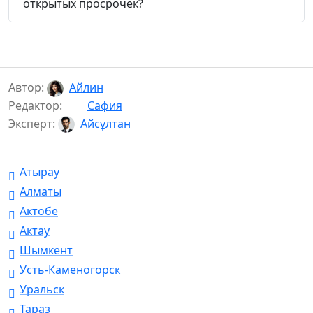
открытых просрочек?
Автор:
Айлин
Редактор:
Сафия
Эксперт:
Айсұлтан
Атырау
Алматы
Актобе
Актау
Шымкент
Усть-Каменогорск
Уральск
Тараз