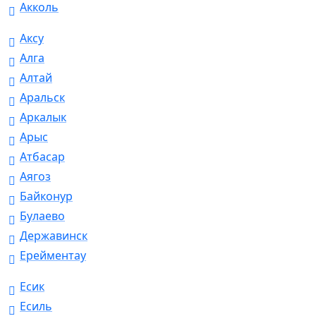
Акколь
Аксу
Алга
Алтай
Аральск
Аркалык
Арыс
Атбасар
Аягоз
Байконур
Булаево
Державинск
Ерейментау
Есик
Есиль