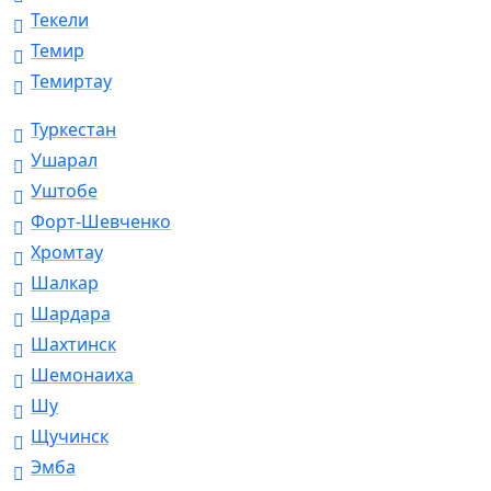
Текели
Темир
Темиртау
Туркестан
Ушарал
Уштобе
Форт-Шевченко
Хромтау
Шалкар
Шардара
Шахтинск
Шемонаиха
Шу
Щучинск
Эмба