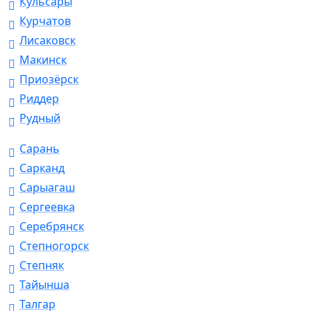
Кульсары
Курчатов
Лисаковск
Макинск
Приозёрск
Риддер
Рудный
Сарань
Сарканд
Сарыагаш
Сергеевка
Серебрянск
Степногорск
Степняк
Тайынша
Талгар