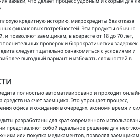
ния заявки, что делает процесс удобным и скорым для л
.
и плохую кредитную историю, микрокредиты без отказа
чных финансовых потребностей. Эти продукты обычно
й, и позволяют заемщикам, в возрасте от 18 до 70 лет,
дополнительных проверок и бюрократических задержек.
едита следует тщательно ознакомиться с условиями и
аиболее выгодный вариант и избежать сложностей в
сти
едита полностью автоматизировано и проходит онлайн
а средств на счет заемщика. Это упрощает процесс,
ния офиса и ожидания в очередях, экономя время и си
диты разработаны для кратковременного использовани
 Они представляют собой идеальное решение для неотло
техники или покупка медикаментов, позволяя заемщикам