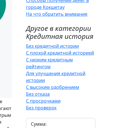
Способы получения денег в
городе Кокшетау
На что обратить внимание
Другое в категории
Кредитная история
Без кредитной истории
С плохой кредитной историей
С низким кредитным
рейтингом
Для улучшения кредитной
истории
С высоким одобрением
Без отказа
С просрочками
е
Без проверок
агают
стрым
я
Сумма: