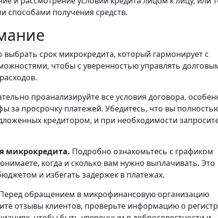
е и рассмотрение условий кредита лицом к лицу, или т
ми способами получения средств.
имание
 выбрать срок микрокредита, который гармонирует с
ожностями, чтобы с уверенностью управлять долговы
расходов.
тельно проанализируйте все условия договора, особен
фы за просрочку платежей. Убедитесь, что вы полность
дложенных кредитором, и при необходимости запросит
ия микрокредита.
Подробно ознакомьтесь с графиком
понимаете, когда и сколько вам нужно выплачивать. Это
юджетом и избегать задержек в платежах.
Перед обращением в микрофинансовую организацию
чите отзывы клиентов, проверьте информацию о регист
циациях, чтобы быть уверенным в добросовестности и