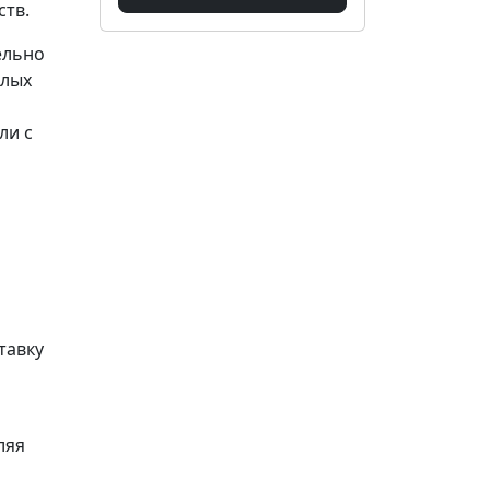
ств.
ельно
слых
ли с
тавку
ляя