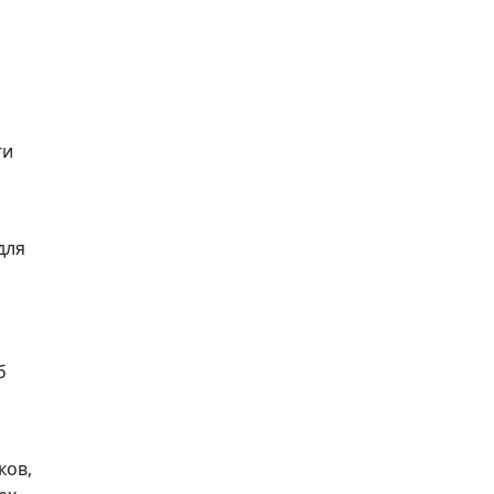
ги
для
б
ков,