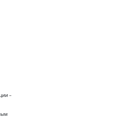
ции –
ным