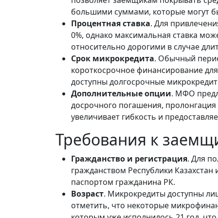
большими суммами, которые могут бы
Процентная ставка
. Для привлечен
0%, однако максимальная ставка може
относительно дорогими в случае дли
Срок микрокредита
. Обычный перио
короткосрочное финансирование для
доступны долгосрочные микрокредиты
Дополнительные опции
. МФО предл
досрочного погашения, пролонгация и
увеличивает гибкость и предоставля
Требования к заемщ
Гражданство и регистрация
. Для п
гражданством Республики Казахстан и
паспортом гражданина РК.
Возраст
. Микрокредиты доступны лица
отметить, что некоторые микрофина
которым уже исполнилось 21 год, что