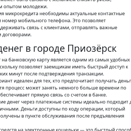
м опытом молодежи.
ия микрокредита необходимы актуальные контактные
и номер мобильного телефона. Это позволяет
ерживать связь с клиентами, отправлять важные
и договорами.
енег в городе Приозёрск
г на банковскую карту является одним из самых удобных
скольку позволяет заемщикам иметь быстрый доступ к
ьких минут после подтверждения транзакции.
ариант идеален для тех, кто предпочитает получать день
отя процесс может занять немного больше времени по
обеспечивает прямую связь со счетом в банке.
ние денег через платежные системы идеально подходит 
личными. Деньги доступны по коду операции, который
получены в пункте обслуживания после предъявления
 средств на электронные кошельки — это быстрый спосо