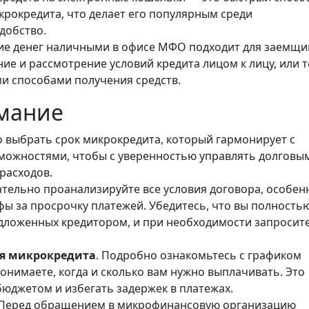
крокредита, что делает его популярным среди
добство.
ие денег наличными в офисе МФО подходит для заемщи
е и рассмотрение условий кредита лицом к лицу, или т
ми способами получения средств.
имание
о выбрать срок микрокредита, который гармонирует с
ожностями, чтобы с уверенностью управлять долговы
расходов.
ательно проанализируйте все условия договора, особен
фы за просрочку платежей. Убедитесь, что вы полность
дложенных кредитором, и при необходимости запросит
ия микрокредита
. Подробно ознакомьтесь с графиком
понимаете, когда и сколько вам нужно выплачивать. Это
юджетом и избегать задержек в платежах.
 Перед обращением в микрофинансовую организацию