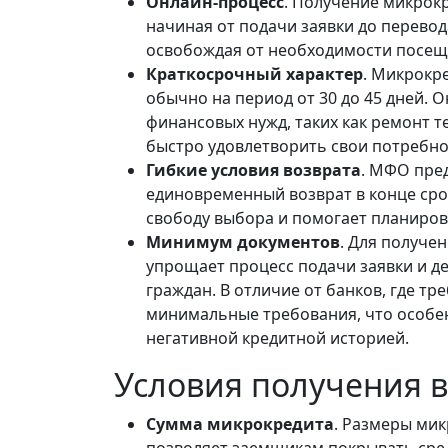
Онлайн-процесс
. Получение микрок
начиная от подачи заявки до перевод
освобождая от необходимости посеще
Краткосрочный характер
. Микрокр
обычно на период от 30 до 45 дней.
финансовых нужд, таких как ремонт 
быстро удовлетворить свои потребно
Гибкие условия возврата
. МФО пре
единовременный возврат в конце сро
свободу выбора и помогает планиров
Минимум документов
. Для получе
упрощает процесс подачи заявки и д
граждан. В отличие от банков, где 
минимальные требования, что особен
негативной кредитной историей.
Условия получения в
Сумма микрокредита
. Размеры мик
позволяет заемщикам покрывать сре