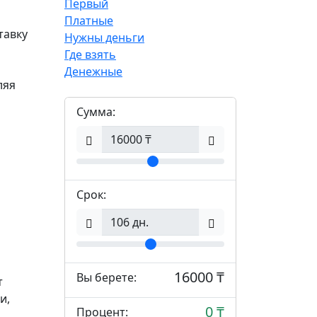
Первый
Платные
тавку
Нужны деньги
Где взять
Денежные
ляя
Сумма:
Срок:
16000 ₸
Вы берете:
т
и,
0 ₸
Процент: