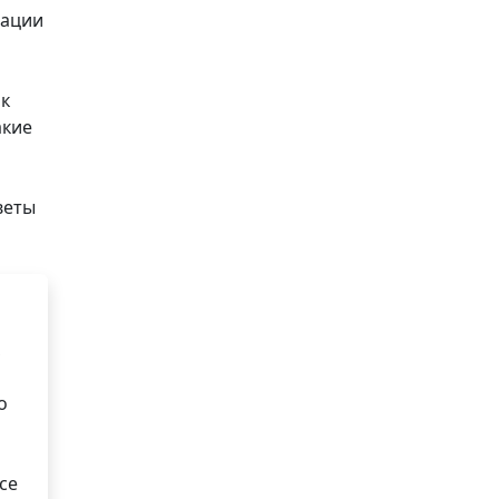
рации
 к
акие
веты
,
о
се