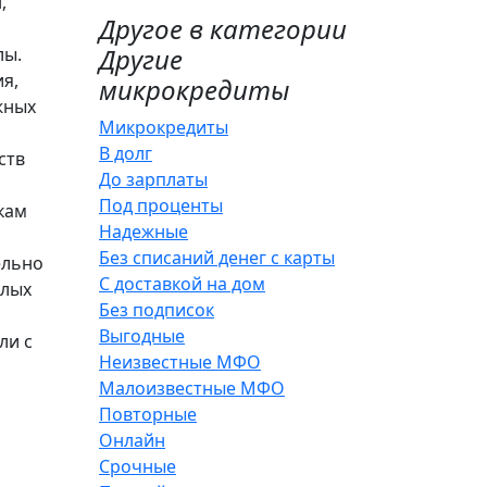
,
Другое в категории
Другие
лы.
я,
микрокредиты
жных
Микрокредиты
В долг
ств
До зарплаты
Под проценты
кам
Надежные
Без списаний денег с карты
ельно
С доставкой на дом
слых
Без подписок
Выгодные
ли с
Неизвестные МФО
Малоизвестные МФО
Повторные
Онлайн
Срочные