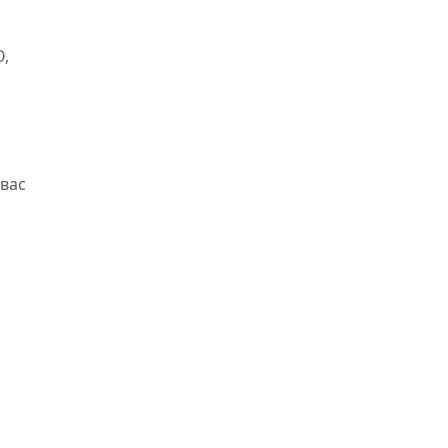
О,
вас