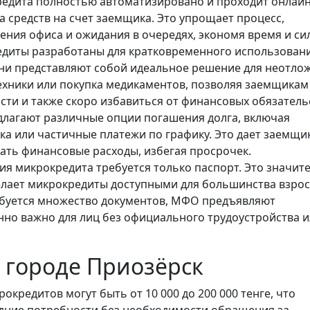
редита полностью автоматизировано и проходит онлайн
а средств на счет заемщика. Это упрощает процесс,
ния офиса и ожидания в очередях, экономя время и си
едиты разработаны для кратковременного использовани
 Они представляют собой идеальное решение для неотло
техники или покупка медикаментов, позволяя заемщикам
сти и также скоро избавиться от финансовых обязатель
длагают различные опции погашения долга, включая
ка или частичные платежи по графику. Это дает заемщи
ать финансовые расходы, избегая просрочек.
ния микрокредита требуется только паспорт. Это значит
елает микрокредиты доступными для большинства взро
требуется множество документов, МФО предъявляют
но важно для лиц без официального трудоустройства и
 городе Приозёрск
рокредитов могут быть от 10 000 до 200 000 тенге, что
дние потребности без необходимости обращения за