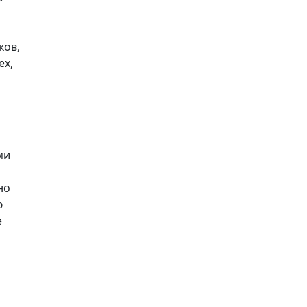
ков,
ех,
ми
но
ю
е