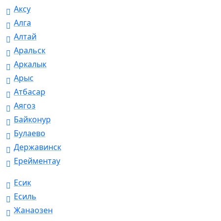
Аксу
Алга
Алтай
Аральск
Аркалык
Арыс
Атбасар
Аягоз
Байконур
Булаево
Державинск
Ерейментау
Есик
Есиль
Жанаозен