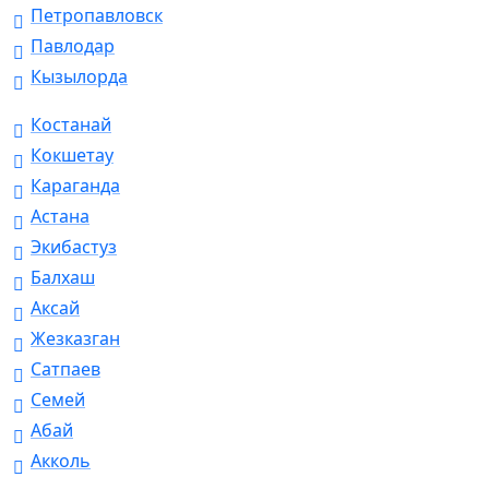
Петропавловск
Павлодар
Кызылорда
Костанай
Кокшетау
Караганда
Астана
Экибастуз
Балхаш
Аксай
Жезказган
Сатпаев
Семей
Абай
Акколь