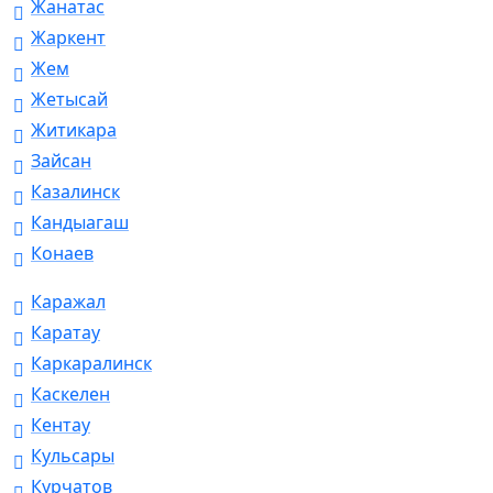
Жанатас
Жаркент
Жем
Жетысай
Житикара
Зайсан
Казалинск
Кандыагаш
Конаев
Каражал
Каратау
Каркаралинск
Каскелен
Кентау
Кульсары
Курчатов