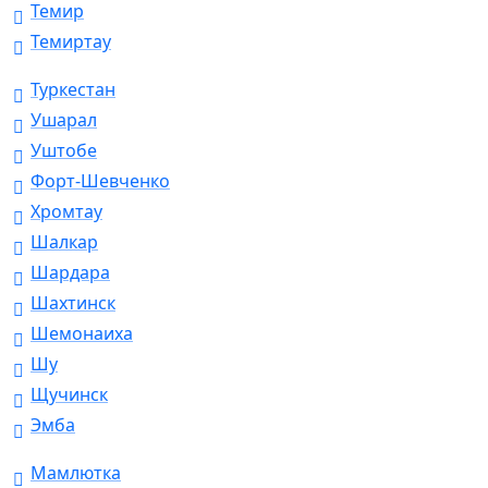
Темир
Темиртау
Туркестан
Ушарал
Уштобе
Форт-Шевченко
Хромтау
Шалкар
Шардара
Шахтинск
Шемонаиха
Шу
Щучинск
Эмба
Мамлютка