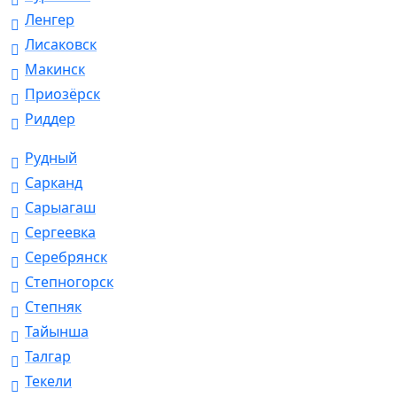
Ленгер
Лисаковск
Макинск
Приозёрск
Риддер
Рудный
Сарканд
Сарыагаш
Сергеевка
Серебрянск
Степногорск
Степняк
Тайынша
Талгар
Текели