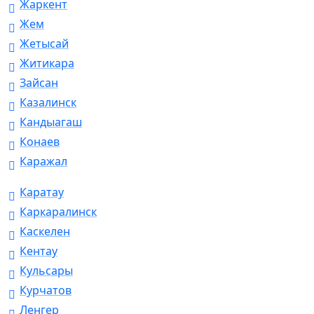
Жаркент
Жем
Жетысай
Житикара
Зайсан
Казалинск
Кандыагаш
Конаев
Каражал
Каратау
Каркаралинск
Каскелен
Кентау
Кульсары
Курчатов
Ленгер