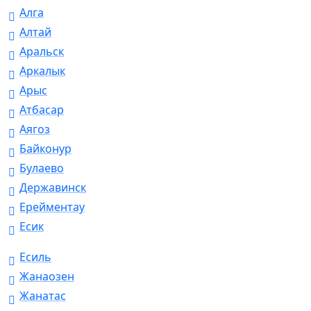
Алга
Алтай
Аральск
Аркалык
Арыс
Атбасар
Аягоз
Байконур
Булаево
Державинск
Ерейментау
Есик
Есиль
Жанаозен
Жанатас