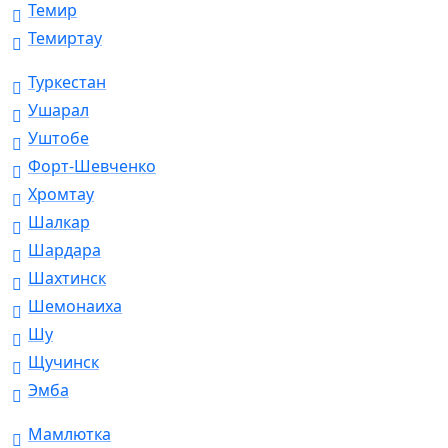
Темир
Темиртау
Туркестан
Ушарал
Уштобе
Форт-Шевченко
Хромтау
Шалкар
Шардара
Шахтинск
Шемонаиха
Шу
Щучинск
Эмба
Мамлютка