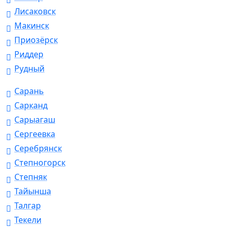
Лисаковск
Макинск
Приозёрск
Риддер
Рудный
Сарань
Сарканд
Сарыагаш
Сергеевка
Серебрянск
Степногорск
Степняк
Тайынша
Талгар
Текели