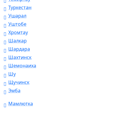
Туркестан
Ушарал
Уштобе
Хромтау
Шалкар
Шардара
Шахтинск
Шемонаиха
Шу
Щучинск
Эмба
Мамлютка