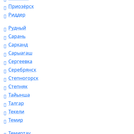
Приозёрск
Риддер
Рудный
Сарань
Сарканд
Сарыагаш
Сергеевка
Серебрянск
Степногорск
Степняк
Тайынша
Талгар
Текели
Темир
Темиртау