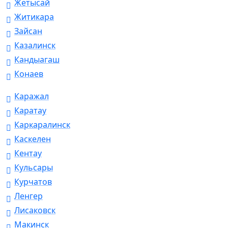
Жетысай
Житикара
Зайсан
Казалинск
Кандыагаш
Конаев
Каражал
Каратау
Каркаралинск
Каскелен
Кентау
Кульсары
Курчатов
Ленгер
Лисаковск
Макинск