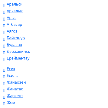
Аральск
Аркалык
Арыс
Атбасар
Аягоз
Байконур
Булаево
Державинск
Ерейментау
Есик
Есиль
Жанаозен
Жанатас
Жаркент
Жем