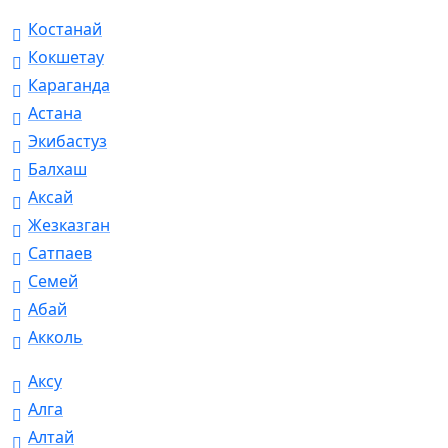
Костанай
Кокшетау
Караганда
Астана
Экибастуз
Балхаш
Аксай
Жезказган
Сатпаев
Семей
Абай
Акколь
Аксу
Алга
Алтай