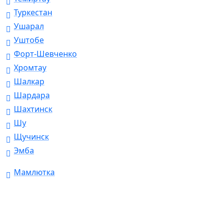
Туркестан
Ушарал
Уштобе
Форт-Шевченко
Хромтау
Шалкар
Шардара
Шахтинск
Шу
Щучинск
Эмба
Мамлютка