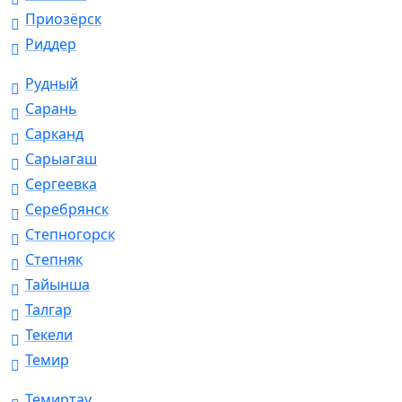
Приозёрск
Риддер
Рудный
Сарань
Сарканд
Сарыагаш
Сергеевка
Серебрянск
Степногорск
Степняк
Тайынша
Талгар
Текели
Темир
Темиртау