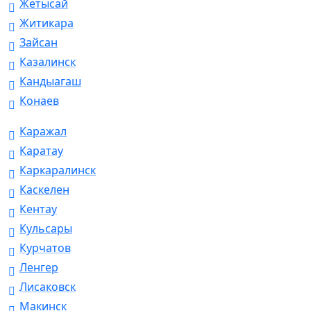
Жетысай
Житикара
Зайсан
Казалинск
Кандыагаш
Конаев
Каражал
Каратау
Каркаралинск
Каскелен
Кентау
Кульсары
Курчатов
Ленгер
Лисаковск
Макинск