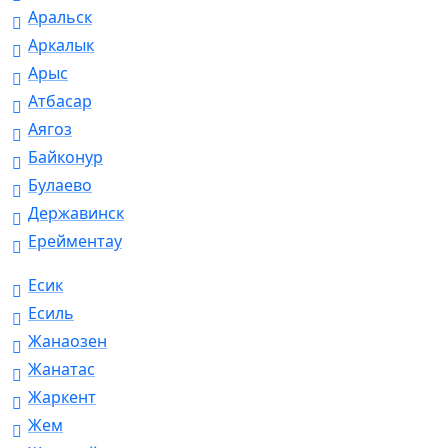
Аральск
Аркалык
Арыс
Атбасар
Аягоз
Байконур
Булаево
Державинск
Ерейментау
Есик
Есиль
Жанаозен
Жанатас
Жаркент
Жем