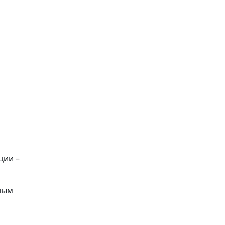
ции –
ным