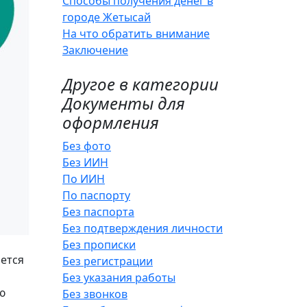
Способы получения денег в
городе Жетысай
На что обратить внимание
Заключение
Другое в категории
Документы для
оформления
Без фото
Без ИИН
По ИИН
По паспорту
Без паспорта
Без подтверждения личности
Без прописки
ается
Без регистрации
Без указания работы
ю
Без звонков