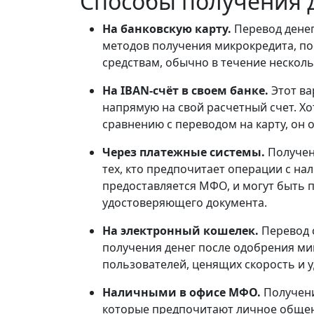
Способы получения д
На банковскую карту.
Перевод денег
методов получения микрокредита, по
средствам, обычно в течение нескол
На IBAN-счёт в своем банке.
Этот ва
напрямую на свой расчетный счет. Х
сравнению с переводом на карту, он 
Через платежные системы.
Получен
тех, кто предпочитает операции с на
предоставляется МФО, и могут быть 
удостоверяющего документа.
На электронный кошелек.
Перевод 
получения денег после одобрения ми
пользователей, ценящих скорость и у
Наличными в офисе МФО.
Получени
которые предпочитают личное общени