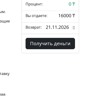
0 ₸
Процент:
ым.
16000 ₸
Вы отдаете:
ующие
21.11.2026
Возврат:
Получить деньги
тавку
ляя