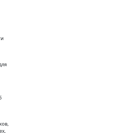
ги
для
б
ков,
ех,