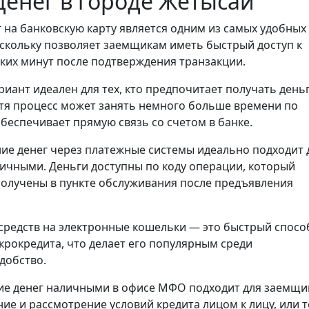
енег в городе Жетысай
 на банковскую карту является одним из самых удобных
скольку позволяет заемщикам иметь быстрый доступ к
ьких минут после подтверждения транзакции.
риант идеален для тех, кто предпочитает получать день
отя процесс может занять немного больше времени по
обеспечивает прямую связь со счетом в банке.
ие денег через платежные системы идеально подходит 
личными. Деньги доступны по коду операции, который
получены в пункте обслуживания после предъявления
средств на электронные кошельки — это быстрый спосо
крокредита, что делает его популярным среди
добство.
е денег наличными в офисе МФО подходит для заемщи
е и рассмотрение условий кредита лицом к лицу, или т