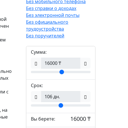
Без мобильного телефона
Без справки о доходах
Без электронной почты
ной
Без официального
ичен
трудоустройства
Без поручителей
ием
Сумма:
ельно
слых
Срок:
ли с
 на
ьные
16000 ₸
Вы берете: