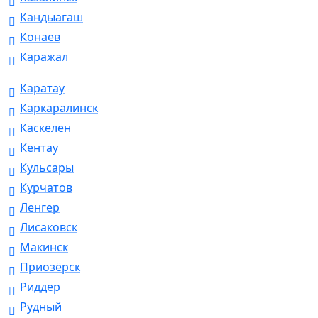
Кандыагаш
Конаев
Каражал
Каратау
Каркаралинск
Каскелен
Кентау
Кульсары
Курчатов
Ленгер
Лисаковск
Макинск
Приозёрск
Риддер
Рудный