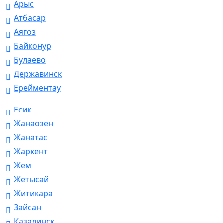
Арыс
Атбасар
Аягоз
Байконур
Булаево
Державинск
Ерейментау
Есик
Жанаозен
Жанатас
Жаркент
Жем
Жетысай
Житикара
Зайсан
Казалинск