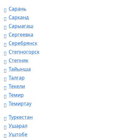
Сарань
Сарканд
Сарыагаш
Сергеевка
Серебрянск
Степногорск
Степняк
Тайынша
Талгар
Текели
Темир
Темиртау
Туркестан
Ушарал
Уштобе