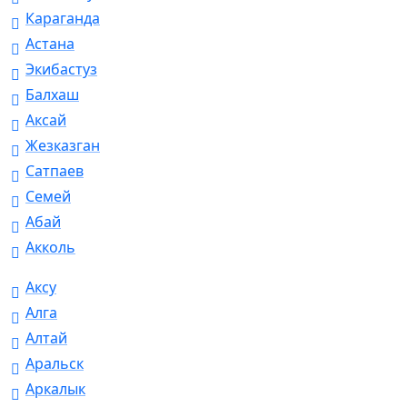
Караганда
Астана
Экибастуз
Балхаш
Аксай
Жезказган
Сатпаев
Семей
Абай
Акколь
Аксу
Алга
Алтай
Аральск
Аркалык