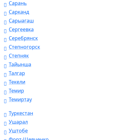
Сарань
Сарканд
Сарыагаш
Сергеевка
Серебрянск
Степногорск
Степняк
Тайынша
Талгар
Текели
Темир
Темиртау
Туркестан
Ушарал
Уштобе
Форт-Шевченко