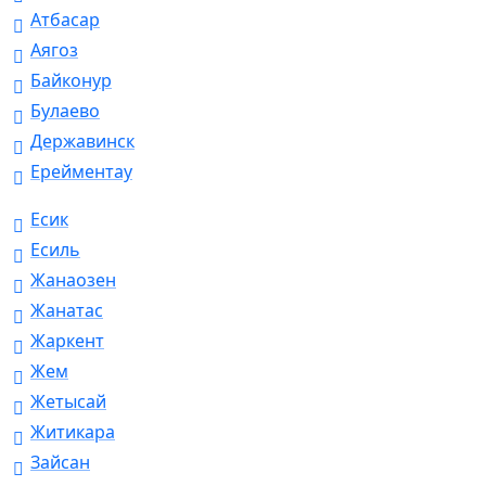
Атбасар
Аягоз
Байконур
Булаево
Державинск
Ерейментау
Есик
Есиль
Жанаозен
Жанатас
Жаркент
Жем
Жетысай
Житикара
Зайсан