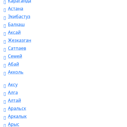
Караганда
Астана
Экибастуз
Балхаш
Аксай
Жезказган
Сатпаев
Семей
Абай
Акколь
Аксу
Алга
Алтай
Аральск
Аркалык
Арыс