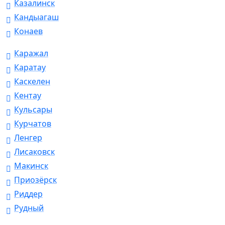
Казалинск
Кандыагаш
Конаев
Каражал
Каратау
Каскелен
Кентау
Кульсары
Курчатов
Ленгер
Лисаковск
Макинск
Приозёрск
Риддер
Рудный