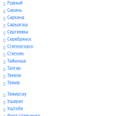
Рудный
Сарань
Сарканд
Сарыагаш
Сергеевка
Серебрянск
Степногорск
Степняк
Тайынша
Талгар
Текели
Темир
Темиртау
Ушарал
Уштобе
Форт-Шевченко