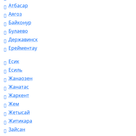
Атбасар
Аягоз
Байконур
Булаево
Державинск
Ерейментау
Есик
Есиль
Жанаозен
Жанатас
Жаркент
Жем
Жетысай
Житикара
Зайсан