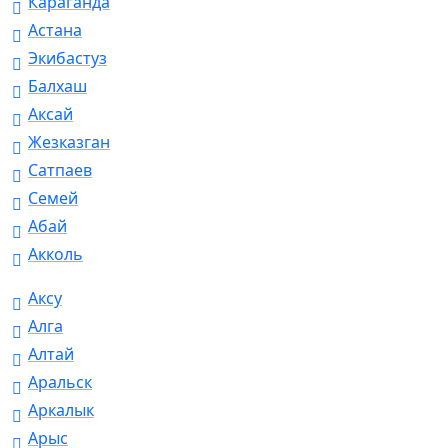
Караганда
Астана
Экибастуз
Балхаш
Аксай
Жезказган
Сатпаев
Семей
Абай
Акколь
Аксу
Алга
Алтай
Аральск
Аркалык
Арыс