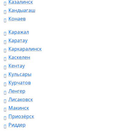
Казалинск
Кандыагаш
Конаев
Каражал
Каратау
Каркаралинск
Каскелен
Кентау
Кульсары
Курчатов
Ленгер
Лисаковск
Макинск
Приозёрск
Риддер